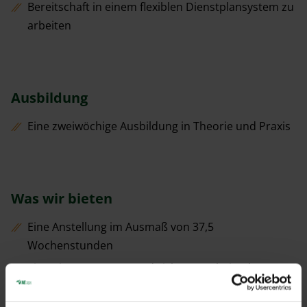
Bereitschaft in einem flexiblen Dienstplansystem zu
arbeiten
Ausbildung
Eine zweiwöchige Ausbildung in Theorie und Praxis
Was wir bieten
Eine Anstellung im Ausmaß von 37,5
Wochenstunden
Einen interessanten und sicheren Arbeitsplatz am
Standort Flughafen Wien