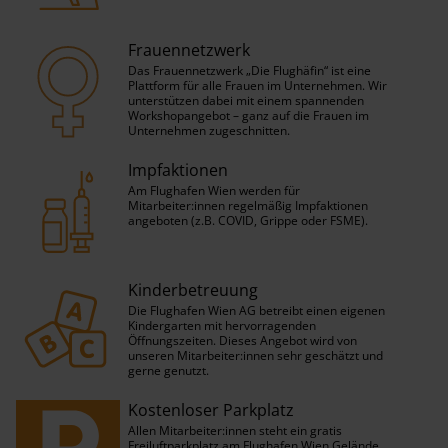
Frauennetzwerk
Das Frauennetzwerk „Die Flughäfin“ ist eine
Plattform für alle Frauen im Unternehmen. Wir
unterstützen dabei mit einem spannenden
Workshopangebot – ganz auf die Frauen im
Unternehmen zugeschnitten.
Impfaktionen
Am Flughafen Wien werden für
Mitarbeiter:innen regelmäßig Impfaktionen
angeboten (z.B. COVID, Grippe oder FSME).
Kinderbetreuung
Die Flughafen Wien AG betreibt einen eigenen
Kindergarten mit hervorragenden
Öffnungszeiten. Dieses Angebot wird von
unseren Mitarbeiter:innen sehr geschätzt und
gerne genutzt.
Kostenloser Parkplatz
Allen Mitarbeiter:innen steht ein gratis
Freiluftparkplatz am Flughafen Wien Gelände