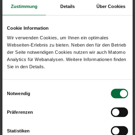
Persönliche Förderungen und
Zustimmung
Details
Über Cookies
Weiterbildungsangebote
Karrieremöglichkeiten
Cookie Information
Die Mitarbeit in einem internationalen Team
Wir verwenden Cookies, um Ihnen ein optimales
Viele Vergünstigungen und Benefits eines großen
Webseiten-Erlebnis zu bieten. Neben den für den Betrieb
Unternehmens
der Seite notwendigen Cookies nutzen wir auch Matomo
Kostenlose City Airport Train Nutzung und
Analytics für Webanalysen. Weitere Informationen finden
Parkplatz
Sie in den Details.
Entlohnung nach dem KV Denkmal- Fassaden und
Gebäudereinigung, Lohngruppe 6, EUR 12,37
Einwilligungsauswahl
brutto/Stunde
Notwendig
Präferenzen
Jetzt bewerben
Statistiken