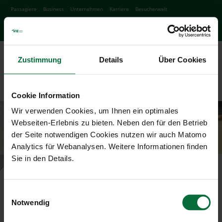
Passagiere
Business
Unternehmen
Karriere
Besucherwelt
Facebook
Instagram
Podcast
Twitter
Yo
Zustimmung
Details
Über Cookies
To
Cookie Information
Wir verwenden Cookies, um Ihnen ein optimales
Webseiten-Erlebnis zu bieten. Neben den für den Betrieb
der Seite notwendigen Cookies nutzen wir auch Matomo
Analytics für Webanalysen. Weitere Informationen finden
Sie in den Details.
Am Flughafen Wien
durchstarten!
Einwilligungsauswahl
Notwendig